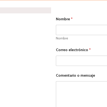
Nombre
*
Nombre
Correo electrónico
*
C
Comentario o mensaje
o
r
r
e
o
C
o