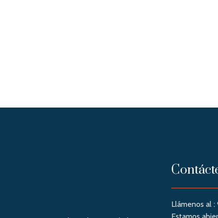
Contáct
Llámenos al :
Estamos abier